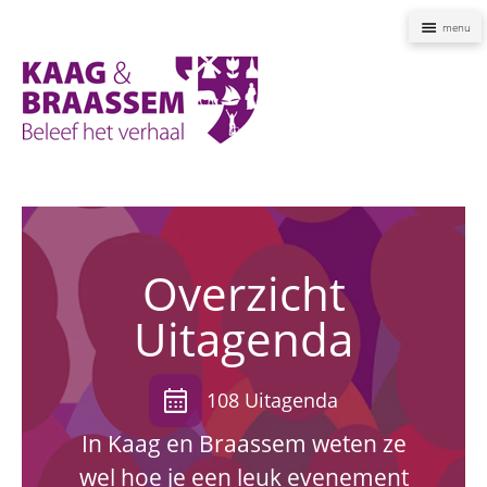
Naviga
Kaag
en
Braassem
Promoties
Overzicht
Uitagenda
calendar_month
108 Uitagenda
In Kaag en Braassem weten ze
wel hoe je een leuk evenement