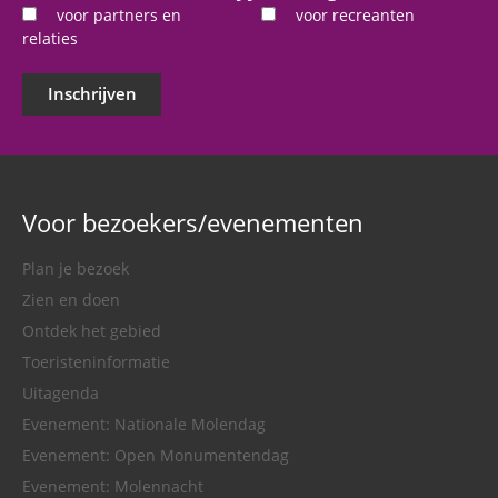
voor partners en
voor recreanten
relaties
Inschrijven
Voor bezoekers/evenementen
Plan je bezoek
Zien en doen
Ontdek het gebied
Toeristeninformatie
Uitagenda
Evenement: Nationale Molendag
Evenement: Open Monumentendag
Evenement: Molennacht