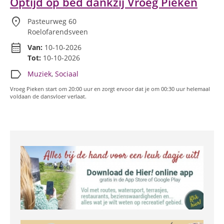
Optijd op bed dankzij Vroeg Pieken
location_on
Pasteurweg 60
Roelofarendsveen
calendar_month
Van:
10-10-2026
Tot:
10-10-2026
label
Muziek
,
Sociaal
Vroeg Pieken start om 20:00 uur en zorgt ervoor dat je om 00:30 uur helemaal
voldaan de dansvloer verlaat.