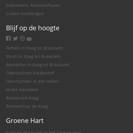
Evenement: Museumhaven
Cookie instellingen
Blijf op de hoogte
facebook
twitter
instagram
youtube
Fietsen in Kaag en Braassem
Varen in Kaag en Braassem
Wandelen in Kaag en Braassem
Overnachten Keukenhof
Overnachten in een molen
Molen bezoeken
Restaurant Kaag
Bootverhuur de Kaag
Groene Hart
Kaag en Braassem in het Groene Hart