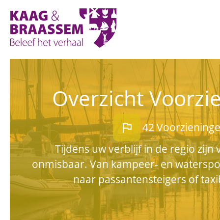
Kaag
en
Braassem
Promoties
Overzicht Voorzi
flag
42 Voorziening
Tijdens uw verblijf in de regio zij
onmisbaar. Van kampeer- en watersp
naar passantensteigers of taxi