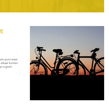
de
 een punt waar
j elkaar komen.
e is goed