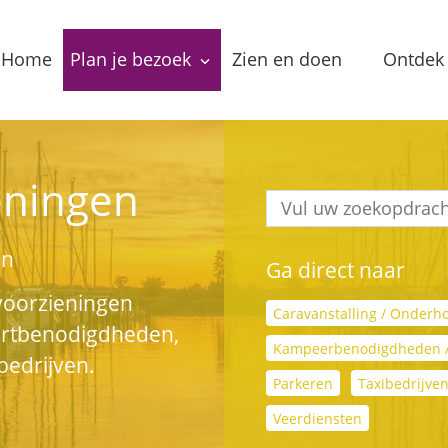
Home
Plan je bezoek
Zien en doen
Ontdek 
Bereikbaarheid
Arrangementen
Dorp
Toeristeninformatie
Bezienswaardigheden
Meren
eningen
Overnachten
Eten & Drinken
Verha
en
Ga direct naar
Groepslocaties
Routes
In de
n voorzieningen
Caravanstalling / Onderh
ortbenodigdheden,
Voorzieningen
Streekproducten
Lokale
Kampeerbenodigdheden 
bedrijven.
Parkeren
Taxibedrijven
Vermaak
Veerdiensten
Waterrecreatie