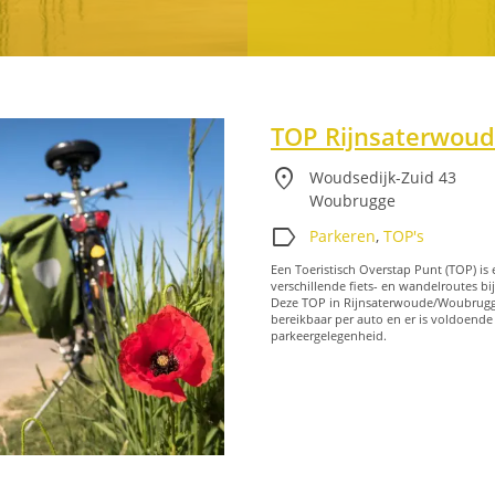
TOP Rijnsaterwou
location_on
Woudsedijk-Zuid 43
Woubrugge
label
Parkeren
,
TOP's
Een Toeristisch Overstap Punt (TOP) is
verschillende fiets- en wandelroutes bi
Deze TOP in Rijnsaterwoude/Woubrugg
bereikbaar per auto en er is voldoende
parkeergelegenheid.