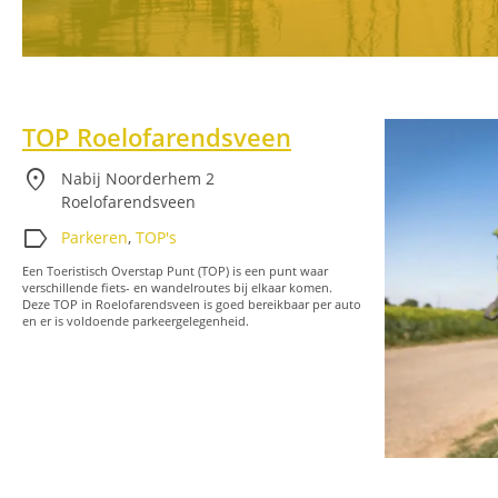
TOP Roelofarendsveen
location_on
Nabij Noorderhem 2
Roelofarendsveen
label
Parkeren
,
TOP's
Een Toeristisch Overstap Punt (TOP) is een punt waar
verschillende fiets- en wandelroutes bij elkaar komen.
Deze TOP in Roelofarendsveen is goed bereikbaar per auto
en er is voldoende parkeergelegenheid.