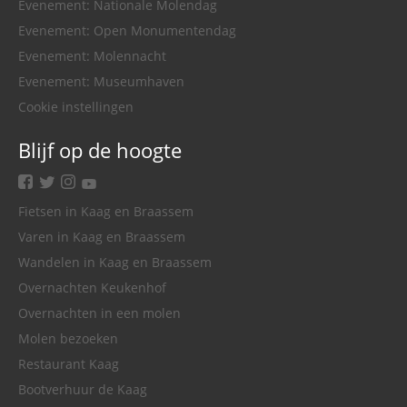
Evenement: Nationale Molendag
Evenement: Open Monumentendag
Evenement: Molennacht
Evenement: Museumhaven
Cookie instellingen
Blijf op de hoogte
facebook
twitter
instagram
youtube
Fietsen in Kaag en Braassem
Varen in Kaag en Braassem
Wandelen in Kaag en Braassem
Overnachten Keukenhof
Overnachten in een molen
Molen bezoeken
Restaurant Kaag
Bootverhuur de Kaag