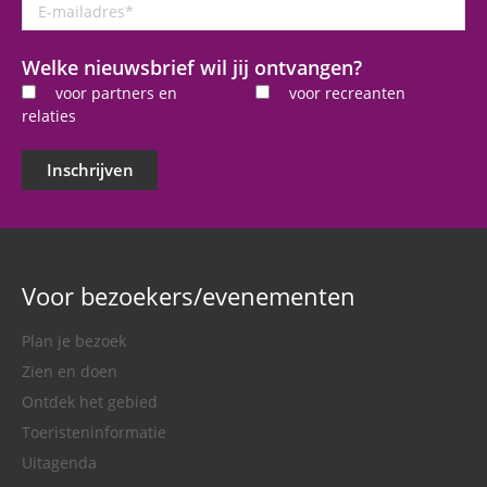
E-
mailadres
*
Welke nieuwsbrief wil jij ontvangen?
voor partners en
voor recreanten
relaties
Inschrijven
Voor bezoekers/evenementen
Plan je bezoek
Zien en doen
Ontdek het gebied
Toeristeninformatie
Uitagenda