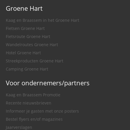
Groene Hart
Kaag en Braassem in het Groene Hart
Fietsen Groene Hart
Fietsroute Groene Hart
Wandelroutes Groene Hart
Hotel Groene Hart
Streekproducten Groene Hart
Camping Groene Hart
Voor ondernemers/partners
Kaag en Braassem Promotie
Recente nieuwsbrieven
Informeer je gasten met onze posters
Bestel flyers en/of magazines
Jaarverslagen