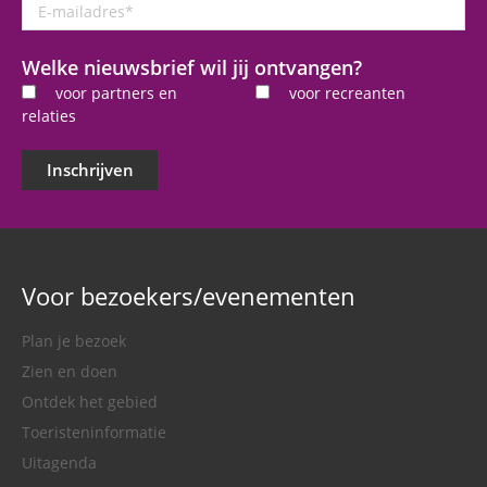
E-
mailadres
*
Welke nieuwsbrief wil jij ontvangen?
voor partners en
voor recreanten
relaties
Inschrijven
Voor bezoekers/evenementen
Plan je bezoek
Zien en doen
Ontdek het gebied
Toeristeninformatie
Uitagenda