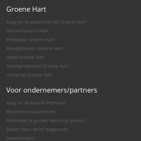
Groene Hart
Kaag en Braassem in het Groene Hart
Fietsen Groene Hart
Fietsroute Groene Hart
Wandelroutes Groene Hart
Hotel Groene Hart
Streekproducten Groene Hart
Camping Groene Hart
Voor ondernemers/partners
Kaag en Braassem Promotie
Recente nieuwsbrieven
Informeer je gasten met onze posters
Bestel flyers en/of magazines
Jaarverslagen