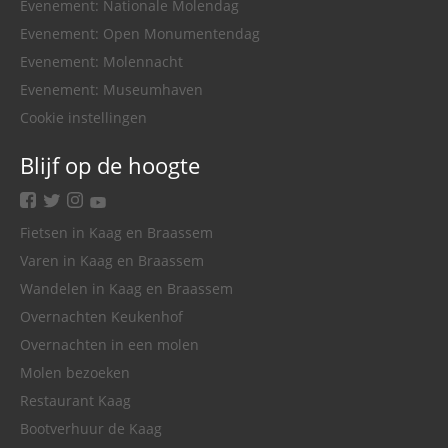
Evenement: Nationale Molendag
Evenement: Open Monumentendag
Evenement: Molennacht
Evenement: Museumhaven
Cookie instellingen
Blijf op de hoogte
facebook
twitter
instagram
youtube
Fietsen in Kaag en Braassem
Varen in Kaag en Braassem
Wandelen in Kaag en Braassem
Overnachten Keukenhof
Overnachten in een molen
Molen bezoeken
Restaurant Kaag
Bootverhuur de Kaag