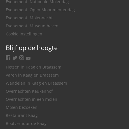
Evenement: Nationale Molendag
Evenement: Open Monumentendag
Evenement: Molennacht
Evenement: Museumhaven
Cookie instellingen
Blijf op de hoogte
facebook
twitter
instagram
youtube
Fietsen in Kaag en Braassem
Varen in Kaag en Braassem
Wandelen in Kaag en Braassem
Overnachten Keukenhof
Overnachten in een molen
Molen bezoeken
Restaurant Kaag
Bootverhuur de Kaag