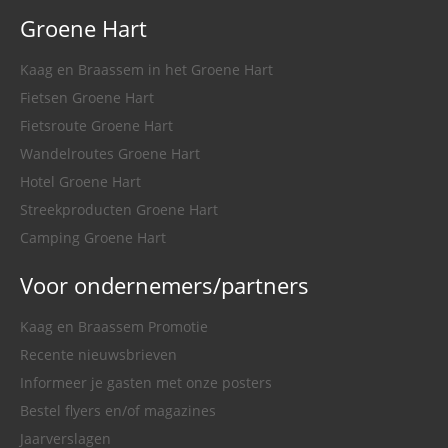
Groene Hart
Kaag en Braassem in het Groene Hart
Fietsen Groene Hart
Fietsroute Groene Hart
Wandelroutes Groene Hart
Hotel Groene Hart
Streekproducten Groene Hart
Camping Groene Hart
Voor ondernemers/partners
Kaag en Braassem Promotie
Recente nieuwsbrieven
Informeer je gasten met onze posters
Bestel flyers en/of magazines
Jaarverslagen