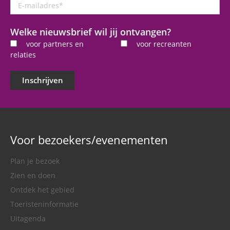
E-
mailadres
*
Welke nieuwsbrief wil jij ontvangen?
voor partners en
voor recreanten
relaties
Inschrijven
Voor bezoekers/evenementen
Plan je bezoek
Zien en doen
Ontdek het gebied
Toeristeninformatie
Uitagenda