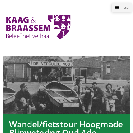
Naviga
Kaag
en
Braassem
Promoties
Wandel/fietstour Hoogmade
Rijpwetering Oud Ade -