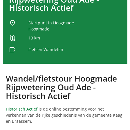
Historisch Actief
location_on
Startpunt in Hoogmade
Hoogmade
route
13 km
label
Fietsen
Wandelen
Wandel/fietstour Hoogmade
Rijpwetering Oud Ade -
Historisch Actief
Historisch Actief
is dé online bestemming voor het
verkennen van de rijke geschiedenis van de gemeente Kaag
en Braassem.