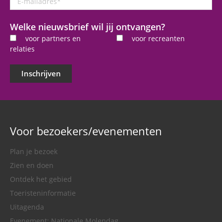
mailadres
*
Welke nieuwsbrief wil jij ontvangen?
voor partners en
voor recreanten
relaties
Inschrijven
Voor bezoekers/evenementen
Plan je bezoek
Zien en doen
Ontdek het gebied
Toeristeninformatie
Uitagenda
Evenement: Nationale Molendag