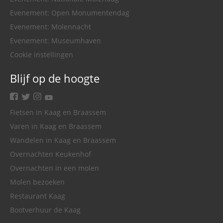
Evenement: Open Monumentendag
Evenement: Molennacht
Evenement: Museumhaven
Cookie instellingen
Blijf op de hoogte
facebook
twitter
instagram
youtube
Fietsen in Kaag en Braassem
Varen in Kaag en Braassem
Wandelen in Kaag en Braassem
Overnachten Keukenhof
Overnachten in een molen
Molen bezoeken
Restaurant Kaag
Bootverhuur de Kaag