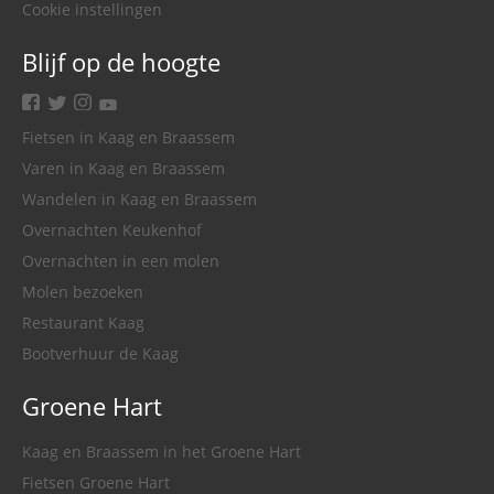
Cookie instellingen
Blijf op de hoogte
facebook
twitter
instagram
youtube
Fietsen in Kaag en Braassem
Varen in Kaag en Braassem
Wandelen in Kaag en Braassem
Overnachten Keukenhof
Overnachten in een molen
Molen bezoeken
Restaurant Kaag
Bootverhuur de Kaag
Groene Hart
Kaag en Braassem in het Groene Hart
Fietsen Groene Hart