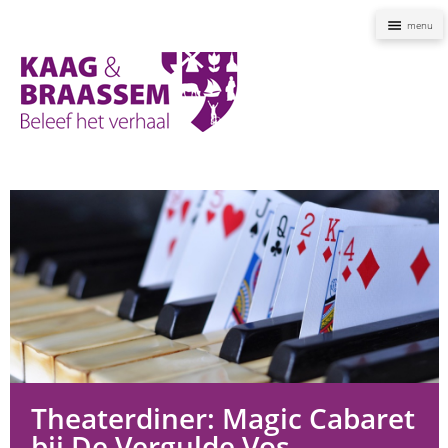
Naviga
Kaag
en
Braassem
Promoties
Theaterdiner: Magic Cabaret
bij De Vergulde Vos