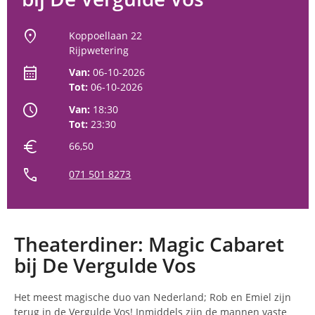
location_on
Koppoellaan 22
Rijpwetering
calendar_month
Van:
06-10-2026
Tot:
06-10-2026
schedule
Van:
18:30
Tot:
23:30
euro
66,50
call
071 501 8273
Theaterdiner: Magic Cabaret
bij De Vergulde Vos
Het meest magische duo van Nederland; Rob en Emiel zijn
terug in de Vergulde Vos! Inmiddels zijn de mannen vaste