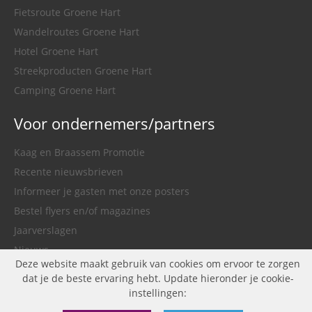
Fietsroute Groene Hart
Wandelroutes Groene Hart
Hotel Groene Hart
Streekproducten Groene Hart
Camping Groene Hart
Voor ondernemers/partners
Kaag en Braassem Promotie
Recente nieuwsbrieven
Informeer je gasten met onze posters
Bestel flyers en/of magazines
Jaarverslagen
Nieuws
Deze website maakt gebruik van cookies om ervoor te zorgen
Gemeente Kaag en Braassem
dat je de beste ervaring hebt. Update hieronder je cookie-
instellingen: