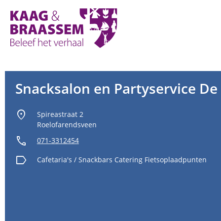
Kaag
en
Braassem
Promoties
Snacksalon en Partyservice De
location_on
Spireastraat 2
Roelofarendsveen
call
071-3312454
label
Cafetaria's / Snackbars
Catering
Fietsoplaadpunten