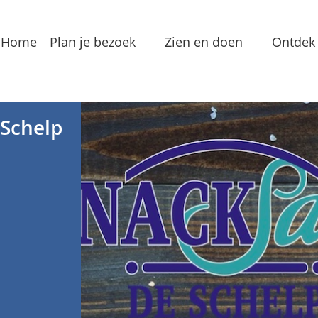
Home
Plan je bezoek
Zien en doen
Ontdek 
Bereikbaarheid
Arrangementen
Dorp
Toeristeninformatie
Bezienswaardigheden
Meren
 Schelp
Overnachten
Eten & Drinken
Verha
Groepslocaties
Routes
In de
Voorzieningen
Streekproducten
Lokale
Vermaak
Waterrecreatie