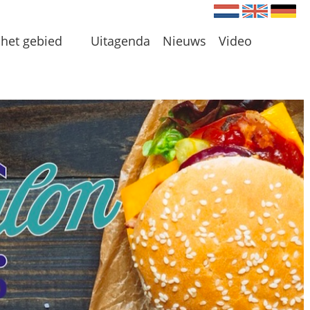
Nederlands
Engels
Du
het gebied
Uitagenda
Nieuws
Video
en
 en Plassen
len
 omgeving
 initiatieven