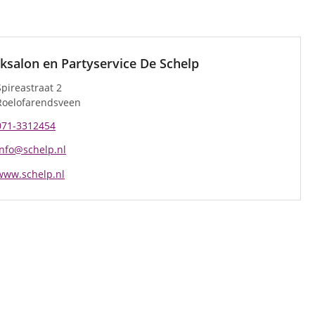
ksalon en Partyservice De Schelp
Spireastraat 2
Roelofarendsveen
071-3312454
info@schelp.nl
www.schelp.nl