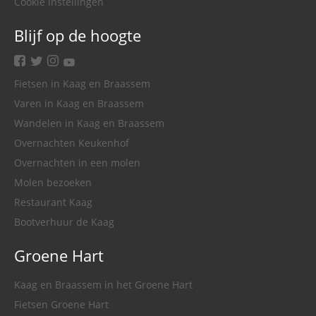
Cookie instellingen
Blijf op de hoogte
facebook
twitter
instagram
youtube
Fietsen in Kaag en Braassem
Varen in Kaag en Braassem
Wandelen in Kaag en Braassem
Overnachten Keukenhof
Overnachten in een molen
Molen bezoeken
Restaurant Kaag
Bootverhuur de Kaag
Groene Hart
Kaag en Braassem in het Groene Hart
Fietsen Groene Hart