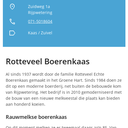
location_on
Zuidweg 1a
Rijpwetering
call
071-5018604
label
Kaas / Zuivel
Rotteveel Boerenkaas
Al sinds 1937 wordt door de familie Rotteveel Echte
Boerenkaas gemaakt in het Groene Hart. Sinds 1984 doen ze
dit op een moderne boerderij, net buiten de bebouwde kom
van Rijpwetering. Het bedrijf is in 2010 gemoderniseerd met
de bouw van een nieuwe melkveestal die plaats kan bieden
aan honderd koeien.
Rauwmelkse boerenkaas
Op dit moment melken ze er tweemaal daags zo’n 85. Van