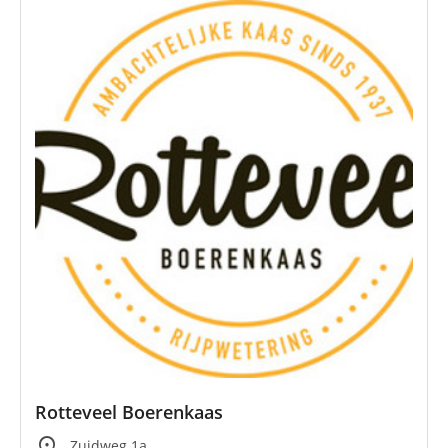
Rotteveel Boerenkaas
location_on
Zuidweg 1a