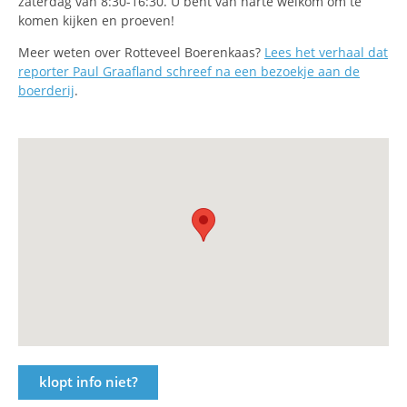
zaterdag van 8:30-16:30. U bent van harte welkom om te
komen kijken en proeven!
Meer weten over Rotteveel Boerenkaas?
Lees het verhaal dat
reporter Paul Graafland schreef na een bezoekje aan de
boerderij
.
klopt info niet?