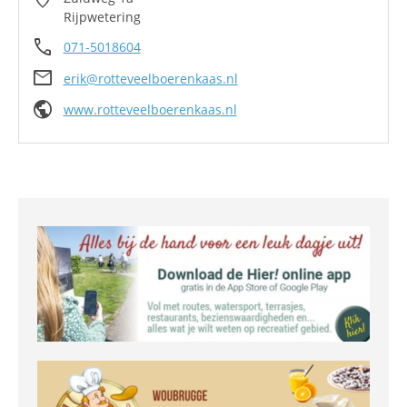
Rijpwetering
call
071-5018604
mail
erik@rotteveelboerenkaas.nl
public
www.rotteveelboerenkaas.nl