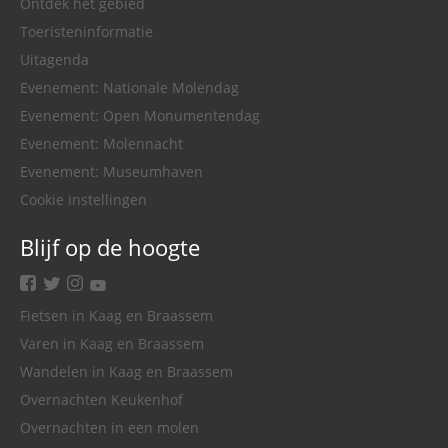
Ontdek het gebied
Toeristeninformatie
Uitagenda
Evenement: Nationale Molendag
Evenement: Open Monumentendag
Evenement: Molennacht
Evenement: Museumhaven
Cookie instellingen
Blijf op de hoogte
facebook
twitter
instagram
youtube
Fietsen in Kaag en Braassem
Varen in Kaag en Braassem
Wandelen in Kaag en Braassem
Overnachten Keukenhof
Overnachten in een molen