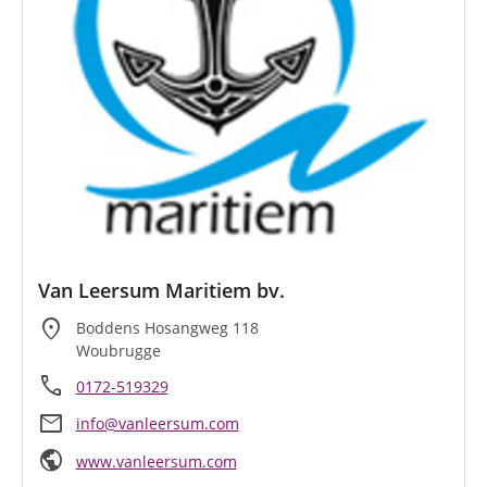
Van Leersum Maritiem bv.
location_on
Boddens Hosangweg 118
Woubrugge
call
0172-519329
mail
info@vanleersum.com
public
www.vanleersum.com