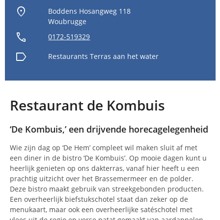
location_on
Boddens Hosangweg 118
Woubrugge
call
0172-519329
label
Restaurants
Terras aan het water
Restaurant de Kombuis
‘De Kombuis,’ een drijvende horecagelegenheid
Wie zijn dag op ‘De Hem’ compleet wil maken sluit af met
een diner in de bistro ‘De Kombuis’. Op mooie dagen kunt u
heerlijk genieten op ons dakterras, vanaf hier heeft u een
prachtig uitzicht over het Brassemermeer en de polder.
Deze bistro maakt gebruik van streekgebonden producten.
Een overheerlijk biefstukschotel staat dan zeker op de
menukaart, maar ook een overheerlijke satéschotel met
vlees uit de regio en verse patat gemaakt van aardappelen