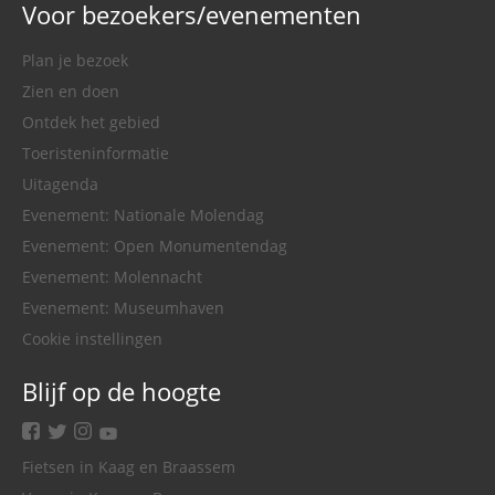
Voor bezoekers/evenementen
Plan je bezoek
Zien en doen
Ontdek het gebied
Toeristeninformatie
Uitagenda
Evenement: Nationale Molendag
Evenement: Open Monumentendag
Evenement: Molennacht
Evenement: Museumhaven
Cookie instellingen
Blijf op de hoogte
facebook
twitter
instagram
youtube
Fietsen in Kaag en Braassem