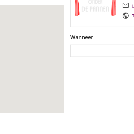
mail
public
Wanneer