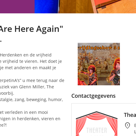
Are Here Again"
"
. Herdenken en de vrijheid
 vrijheid te vieren. Het doet je
 je met anderen en maakt je
erpetinA’s” u mee terug naar de
uziek van Glenn Miller, The
voorbij.
Contactgegevens
talgie, zang, beweging, humor,
et verleden in een mooi
Thea
nigen in herdenken, vieren en
location_on
ee?!