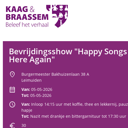
Kaag
en
Braassem
Promoties
Bevrijdingsshow "Happy Songs
Here Again"
location_on
Burgermeester Bakhuizenlaan 38 A
Leimuiden
calendar_month
Van:
05-05-2026
Tot:
05-05-2026
schedule
Van:
Inloop 14:15 uur met koffie, thee en lekkernij, pa
hapje
Tot:
Nazit met drankje en bittergarnituur tot 17:30 uur
euro
30