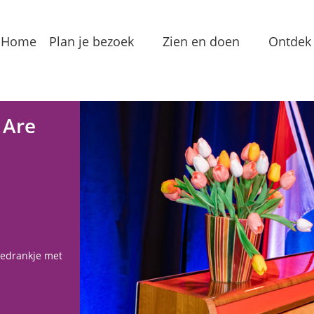
Home
Plan je bezoek
Zien en doen
Ontdek 
Bereikbaarheid
Arrangementen
Dorp
Toeristeninformatie
Bezienswaardigheden
Meren
 Are
Overnachten
Eten & Drinken
Verha
Groepslocaties
Routes
In de
Voorzieningen
Streekproducten
Lokale
uzedrankje met
Vermaak
Waterrecreatie