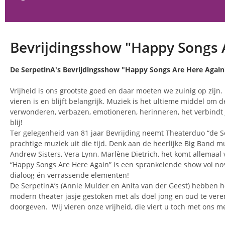
Bevrijdingsshow "Happy Songs 
De SerpetinA's Bevrijdingsshow "Happy Songs Are Here Again
Vrijheid is ons grootste goed en daar moeten we zuinig op zijn
vieren is en blijft belangrijk. Muziek is het ultieme middel om de
verwonderen, verbazen, emotioneren, herinneren, het verbindt
blij!
Ter gelegenheid van 81 jaar Bevrijding neemt Theaterduo “de S
prachtige muziek uit die tijd. Denk aan de heerlijke Big Band m
Andrew Sisters, Vera Lynn, Marlène Dietrich, het komt allemaal 
“Happy Songs Are Here Again” is een sprankelende show vol nos
dialoog én verrassende elementen!
De SerpetinA’s (Annie Mulder en Anita van der Geest) hebben h
modern theater jasje gestoken met als doel jong en oud te vere
doorgeven. ​ Wij vieren onze vrijheid, die viert u toch met ons m