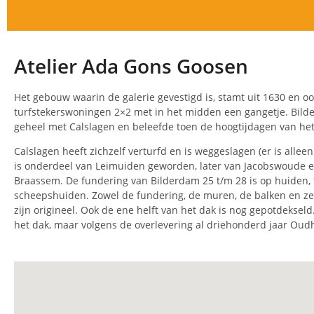
Atelier Ada Gons Goosen
Het gebouw waarin de galerie gevestigd is, stamt uit 1630 en o
turfstekerswoningen 2×2 met in het midden een gangetje. Bilde
geheel met Calslagen en beleefde toen de hoogtijdagen van het
Calslagen heeft zichzelf verturfd en is weggeslagen (er is allee
is onderdeel van Leimuiden geworden, later van Jacobswoude e
Braassem. De fundering van Bilderdam 25 t/m 28 is op huiden,
scheepshuiden. Zowel de fundering, de muren, de balken en zel
zijn origineel. Ook de ene helft van het dak is nog gepotdekseld.
het dak, maar volgens de overlevering al driehonderd jaar Ou