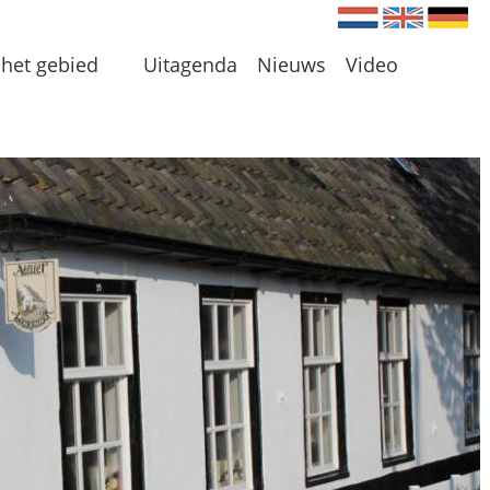
Nederlands
Engels
Du
het gebied
Uitagenda
Nieuws
Video
en
 en Plassen
len
 omgeving
 initiatieven