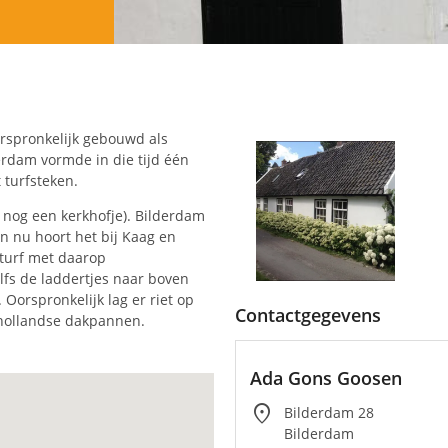
orspronkelijk gebouwd als
rdam vormde in die tijd één
 turfsteken.
n nog een kerkhofje). Bilderdam
n nu hoort het bij Kaag en
 turf met daarop
fs de laddertjes naar boven
 Oorspronkelijk lag er riet op
Contactgegevens
dhollandse dakpannen.
Ada Gons Goosen
location_on
Bilderdam 28
Bilderdam