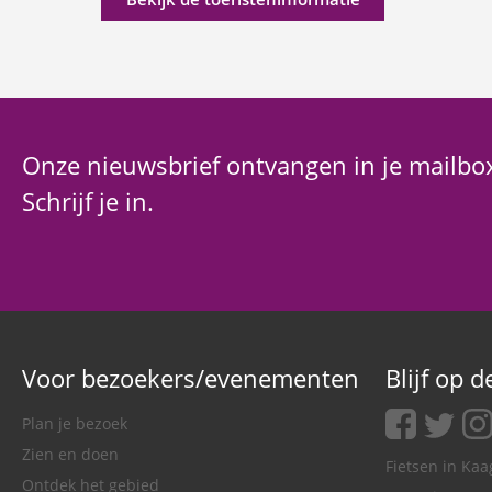
Onze nieuwsbrief ontvangen in je mailbo
Schrijf je in.
Voor bezoekers/evenementen
Blijf op 
facebook
twitter
ins
Plan je bezoek
Zien en doen
Fietsen in Ka
Ontdek het gebied