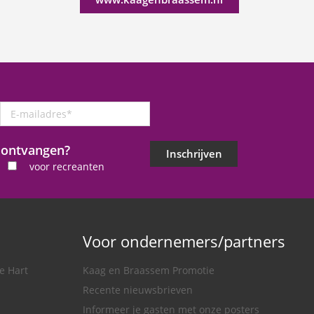
E-
mailadres
*
j ontvangen?
Inschrijven
voor recreanten
Voor ondernemers/partners
e Hart
Kaag en Braassem Promotie
Recente nieuwsbrieven
Informeer je gasten met onze posters