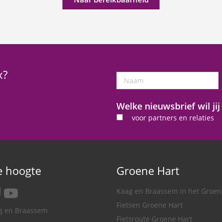
x?
Naam
Welke nieuwsbrief wil ji
voor partners en relaties
de hoogte
Groene Hart
tagram
youtube
Kaag en Braassem in het Groen
Fietsen Groene Hart
ag en Braassem
Fietsroute Groene Hart