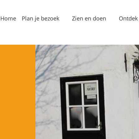
Home
Plan je bezoek
Zien en doen
Ontdek 
Bereikbaarheid
Arrangementen
Dorp
Toeristeninformatie
Bezienswaardigheden
Meren
Overnachten
Eten & Drinken
Verha
Groepslocaties
Routes
In de
Voorzieningen
Streekproducten
Lokale
Vermaak
Waterrecreatie