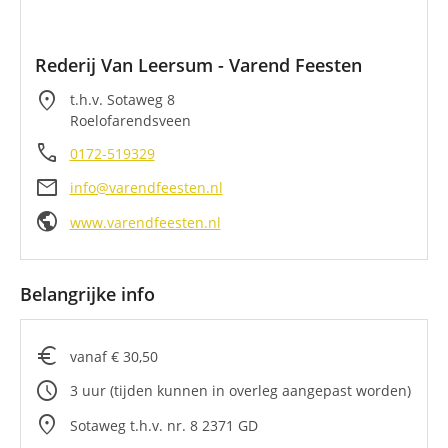
Rederij Van Leersum - Varend Feesten
location_on
t.h.v. Sotaweg 8
Roelofarendsveen
call
0172-519329
mail
info@varendfeesten.nl
public
www.varendfeesten.nl
Belangrijke info
euro
vanaf € 30,50
schedule
3 uur (tijden kunnen in overleg aangepast worden)
location_on
Sotaweg t.h.v. nr. 8 2371 GD