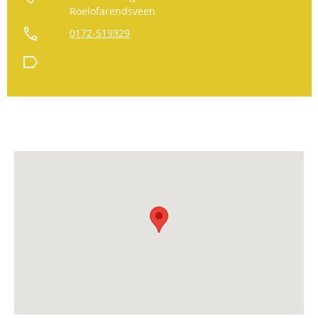
Roelofarendsveen
call
0172-519329
label