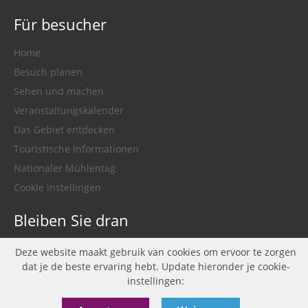
Für besucher
Home
Besuch planen
Sehen und machen
Veranstaltungskalender
Das Gebiet entdecken
Touristische Informationen
Nationaler Mühlentag
Cookie instellingen
Bleiben Sie dran
facebook
twitter
instagram
youtube
Deze website maakt gebruik van cookies om ervoor te zorgen
dat je de beste ervaring hebt. Update hieronder je cookie-
instellingen: