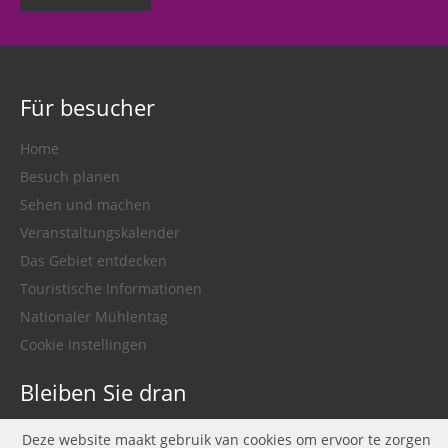
Für besucher
Home
Besuch planen
Sehen und machen
Veranstaltungskalender
Das Gebiet entdecken
Touristische Informationen
Nationaler Mühlentag
Cookie instellingen
Bleiben Sie dran
facebook
twitter
instagram
youtube
Deze website maakt gebruik van cookies om ervoor te zorgen