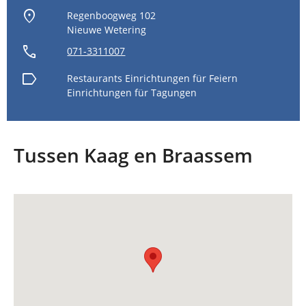
location_on
Regenboogweg 102
Nieuwe Wetering
call
071-3311007
label
Restaurants
Einrichtungen für Feiern
Einrichtungen für Tagungen
Tussen Kaag en Braassem