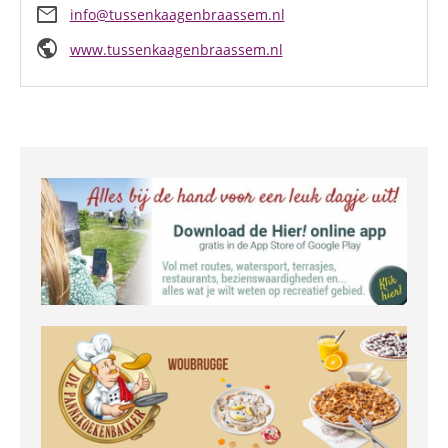
mail
info@tussenkaagenbraassem.nl
public
www.tussenkaagenbraassem.nl