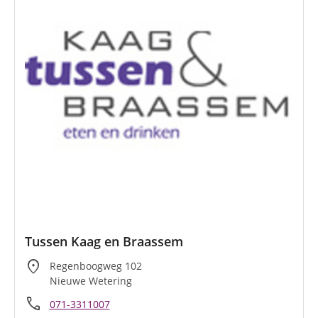
Tussen Kaag en Braassem
location_on
Regenboogweg 102
Nieuwe Wetering
call
071-3311007