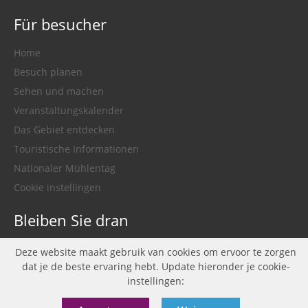
Für besucher
Home
Besuch planen
Sehen und machen
Veranstaltungskalender
Das Gebiet entdecken
Touristische Informationen
Nationaler Mühlentag
Cookie instellingen
Bleiben Sie dran
facebook
twitter
instagram
youtube
Deze website maakt gebruik van cookies om ervoor te zorgen
dat je de beste ervaring hebt. Update hieronder je cookie-
instellingen: