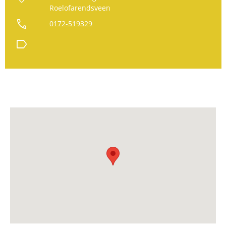
Roelofarendsveen
call
0172-519329
label