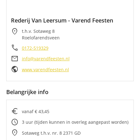
Rederij Van Leersum - Varend Feesten
location_on
t.h.v. Sotaweg 8
Roelofarendsveen
call
0172-519329
mail
info@varendfeesten.nl
public
www.varendfeesten.nl
Belangrijke info
euro
vanaf € 43,45
schedule
3 uur (tijden kunnen in overleg aangepast worden)
location_on
Sotaweg t.h.v. nr. 8 2371 GD